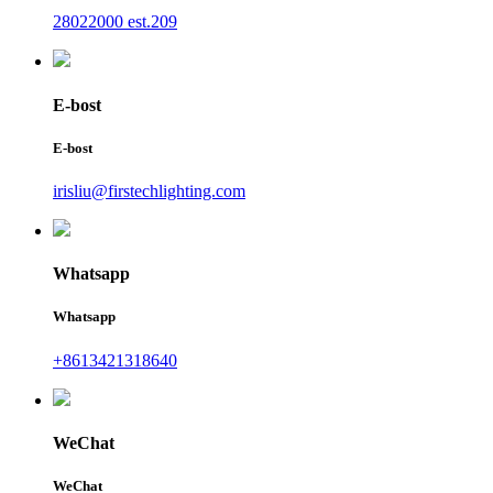
28022000 est.209
E-bost
E-bost
irisliu@firstechlighting.com
Whatsapp
Whatsapp
+8613421318640
WeChat
WeChat