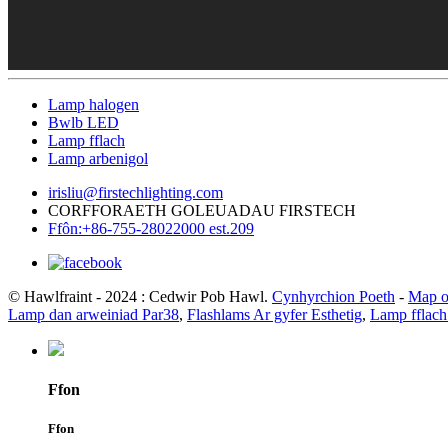
Lamp halogen
Bwlb LED
Lamp fflach
Lamp arbenigol
irisliu@firstechlighting.com
CORFFORAETH GOLEUADAU FIRSTECH
Ffôn:+86-755-28022000 est.209
© Hawlfraint - 2024 : Cedwir Pob Hawl.
Cynhyrchion Poeth
-
Map o
Lamp dan arweiniad Par38
,
Flashlams Ar gyfer Esthetig
,
Lamp fflach
Ffon
Ffon