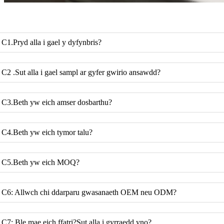
C1.Pryd alla i gael y dyfynbris?
C2 .Sut alla i gael sampl ar gyfer gwirio ansawdd?
C3.Beth yw eich amser dosbarthu?
C4.Beth yw eich tymor talu?
C5.Beth yw eich MOQ?
C6: Allwch chi ddarparu gwasanaeth OEM neu ODM?
C7: Ble mae eich ffatri?Sut alla i gyrraedd yno?