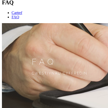
FAQ
Cartref
FAQ
FAQ
CWESTIYNAU CYFFREDIN