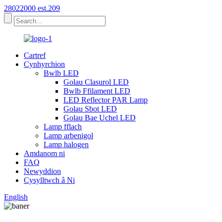
28022000 est.209
Cartref
Cynhyrchion
Bwlb LED
Golau Clasurol LED
Bwlb Ffilament LED
LED Reflector PAR Lamp
Golau Sbot LED
Golau Bae Uchel LED
Lamp fflach
Lamp arbenigol
Lamp halogen
Amdanom ni
FAQ
Newyddion
Cysylltwch â Ni
English