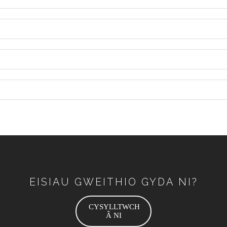
EISIAU GWEITHIO GYDA NI?
CYSYLLTWCH
Â NI