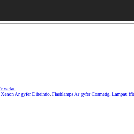
'r wefan
 Xenon Ar gyfer Diheintio
,
Flashlamps Ar gyfer Cosmetig
,
Lampau ffl