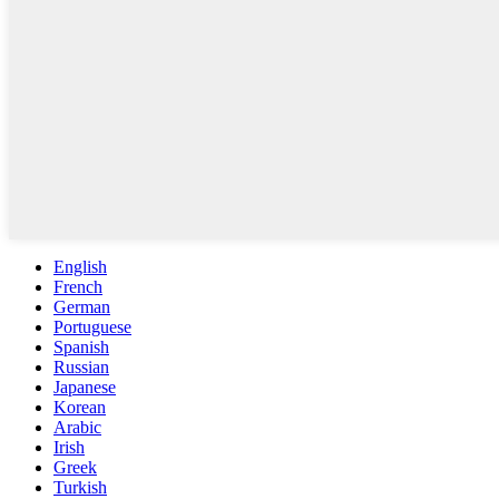
English
French
German
Portuguese
Spanish
Russian
Japanese
Korean
Arabic
Irish
Greek
Turkish