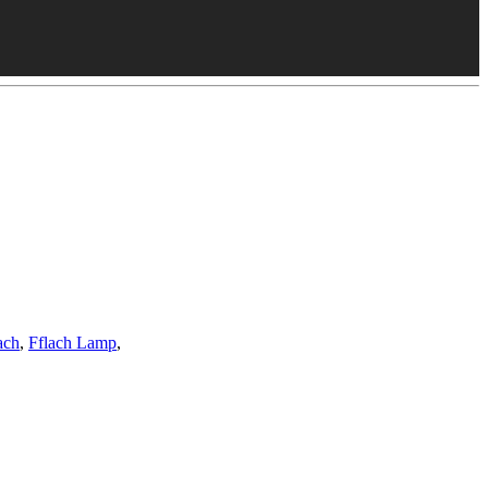
ach
,
Fflach Lamp
,