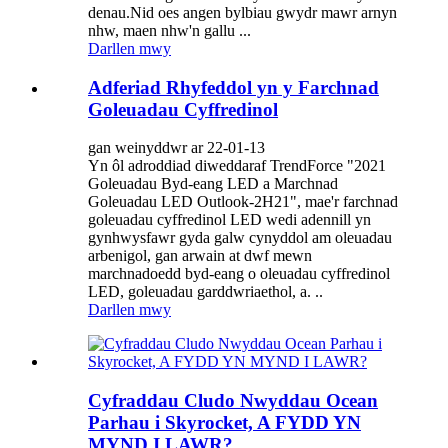
denau.Nid oes angen bylbiau gwydr mawr arnyn
nhw, maen nhw'n gallu ...
Darllen mwy
Adferiad Rhyfeddol yn y Farchnad
Goleuadau Cyffredinol
gan weinyddwr ar 22-01-13
Yn ôl adroddiad diweddaraf TrendForce "2021
Goleuadau Byd-eang LED a Marchnad
Goleuadau LED Outlook-2H21", mae'r farchnad
goleuadau cyffredinol LED wedi adennill yn
gynhwysfawr gyda galw cynyddol am oleuadau
arbenigol, gan arwain at dwf mewn
marchnadoedd byd-eang o oleuadau cyffredinol
LED, goleuadau garddwriaethol, a. ..
Darllen mwy
Cyfraddau Cludo Nwyddau Ocean
Parhau i Skyrocket, A FYDD YN
MYND I LAWR?