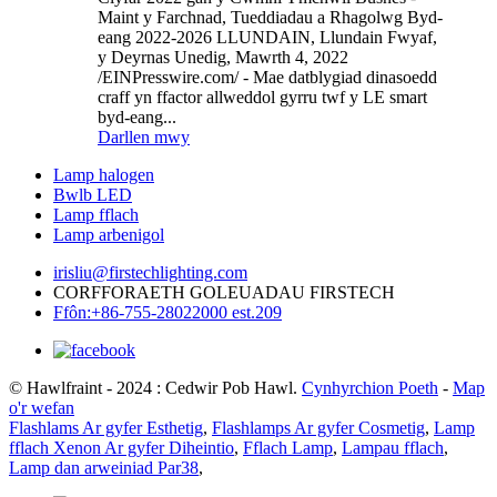
Maint y Farchnad, Tueddiadau a Rhagolwg Byd-
eang 2022-2026 LLUNDAIN, Llundain Fwyaf,
y Deyrnas Unedig, Mawrth 4, 2022
/EINPresswire.com/ - Mae datblygiad dinasoedd
craff yn ffactor allweddol gyrru twf y LE smart
byd-eang...
Darllen mwy
Lamp halogen
Bwlb LED
Lamp fflach
Lamp arbenigol
irisliu@firstechlighting.com
CORFFORAETH GOLEUADAU FIRSTECH
Ffôn:+86-755-28022000 est.209
© Hawlfraint - 2024 : Cedwir Pob Hawl.
Cynhyrchion Poeth
-
Map
o'r wefan
Flashlams Ar gyfer Esthetig
,
Flashlamps Ar gyfer Cosmetig
,
Lamp
fflach Xenon Ar gyfer Diheintio
,
Fflach Lamp
,
Lampau fflach
,
Lamp dan arweiniad Par38
,