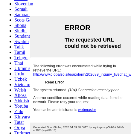
Slovenian
Somali
Samoan
Scots Gaelic
Shona
Sindhi
Sundanese
Swahili
Tajik
Tamil
Telugu
Thai
Ukrainian
Urdu
Uzbek
Vietnamese
Welsh
Xhosa
Yiddish
Yoruba
Zulu
Kinyarwanda
Tatar
Oriya
Turkmen