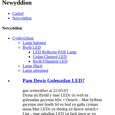
Newyddion
Cartref
Newyddion
Newyddion
Cynhyrchion
Lamp halogen
Bwlb LED
LED Reflector PAR Lamp
Golau Clasurol LED
Bwlb Ffilament LED
Lamp fflach
Lamp arbenigol
Pam Dewis Goleuadau LED?
gan weinyddwr ar 22-03-03
Dyma rai ffyrdd y mae LEDs yn well na
goleuadau gwynias hŷn: • Oerach – Mae bylbiau
gwynias mor boeth fel eu bod yn gallu cynnau
tanau.Mae LEDs yn rhedeg yn llawer oerach.•
Llai – mae sglodion LED yn fach iawn ac yn