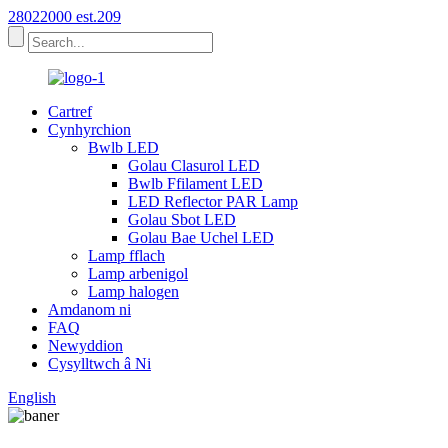
28022000 est.209
Cartref
Cynhyrchion
Bwlb LED
Golau Clasurol LED
Bwlb Ffilament LED
LED Reflector PAR Lamp
Golau Sbot LED
Golau Bae Uchel LED
Lamp fflach
Lamp arbenigol
Lamp halogen
Amdanom ni
FAQ
Newyddion
Cysylltwch â Ni
English