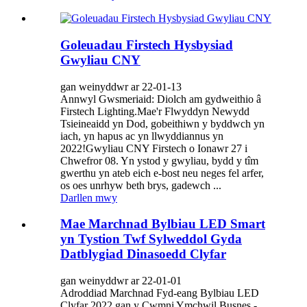
Goleuadau Firstech Hysbysiad
Gwyliau CNY
gan weinyddwr ar 22-01-13
Annwyl Gwsmeriaid: Diolch am gydweithio â
Firstech Lighting.Mae'r Flwyddyn Newydd
Tsieineaidd yn Dod, gobeithiwn y byddwch yn
iach, yn hapus ac yn llwyddiannus yn
2022!Gwyliau CNY Firstech o Ionawr 27 i
Chwefror 08. Yn ystod y gwyliau, bydd y tîm
gwerthu yn ateb eich e-bost neu neges fel arfer,
os oes unrhyw beth brys, gadewch ...
Darllen mwy
Mae Marchnad Bylbiau LED Smart
yn Tystion Twf Sylweddol Gyda
Datblygiad Dinasoedd Clyfar
gan weinyddwr ar 22-01-01
Adroddiad Marchnad Fyd-eang Bylbiau LED
Clyfar 2022 gan y Cwmni Ymchwil Busnes -