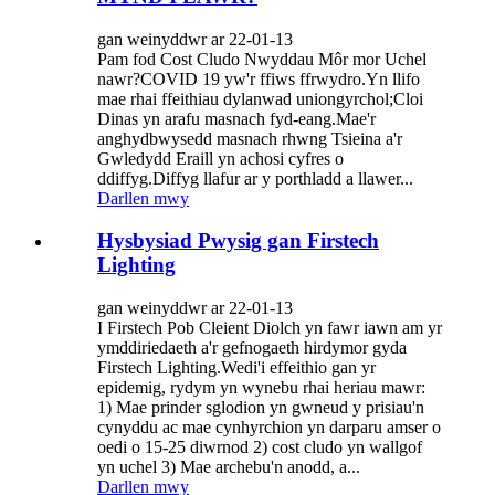
gan weinyddwr ar 22-01-13
Pam fod Cost Cludo Nwyddau Môr mor Uchel
nawr?COVID 19 yw'r ffiws ffrwydro.Yn llifo
mae rhai ffeithiau dylanwad uniongyrchol;Cloi
Dinas yn arafu masnach fyd-eang.Mae'r
anghydbwysedd masnach rhwng Tsieina a'r
Gwledydd Eraill yn achosi cyfres o
ddiffyg.Diffyg llafur ar y porthladd a llawer...
Darllen mwy
Hysbysiad Pwysig gan Firstech
Lighting
gan weinyddwr ar 22-01-13
I Firstech Pob Cleient Diolch yn fawr iawn am yr
ymddiriedaeth a'r gefnogaeth hirdymor gyda
Firstech Lighting.Wedi'i effeithio gan yr
epidemig, rydym yn wynebu rhai heriau mawr:
1) Mae prinder sglodion yn gwneud y prisiau'n
cynyddu ac mae cynhyrchion yn darparu amser o
oedi o 15-25 diwrnod 2) cost cludo yn wallgof
yn uchel 3) Mae archebu'n anodd, a...
Darllen mwy